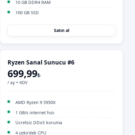
10 GB DDR4 RAM
100 GB SSD
Satın al
Ryzen Sanal Sunucu #6
699,99
₺
/ ay + KDV
AMD Ryzen 9 5950X
1 GB/s internet hızı
Ücretsiz DDoS koruma
4 çekirdek CPU