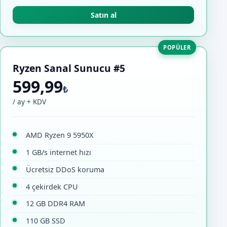
Satın al
POPÜLER
Ryzen Sanal Sunucu #5
599,99
₺
/ ay + KDV
AMD Ryzen 9 5950X
1 GB/s internet hızı
Ücretsiz DDoS koruma
4 çekirdek CPU
12 GB DDR4 RAM
110 GB SSD