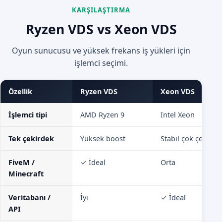
KARŞILAŞTIRMA
Ryzen VDS vs Xeon VDS
Oyun sunucusu ve yüksek frekans iş yükleri için
işlemci seçimi.
Özellik
Ryzen VDS
Xeon VDS
İşlemci tipi
AMD Ryzen 9
Intel Xeon
Tek çekirdek
Yüksek boost
Stabil çok çekirde
FiveM /
✓ İdeal
Orta
Minecraft
Veritabanı /
İyi
✓ İdeal
API