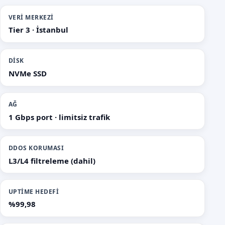
VERI MERKEZI
Tier 3 · İstanbul
DISK
NVMe SSD
AĞ
1 Gbps port · limitsiz trafik
DDOS KORUMASI
L3/L4 filtreleme (dahil)
UPTIME HEDEFI
%99,98