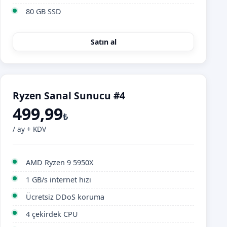
80 GB SSD
Satın al
Ryzen Sanal Sunucu #4
499,99
₺
/ ay + KDV
AMD Ryzen 9 5950X
1 GB/s internet hızı
Ücretsiz DDoS koruma
4 çekirdek CPU