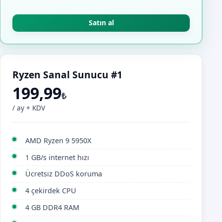
Satın al
Ryzen Sanal Sunucu #1
199,99
₺
/ ay + KDV
AMD Ryzen 9 5950X
1 GB/s internet hızı
Ücretsiz DDoS koruma
4 çekirdek CPU
4 GB DDR4 RAM