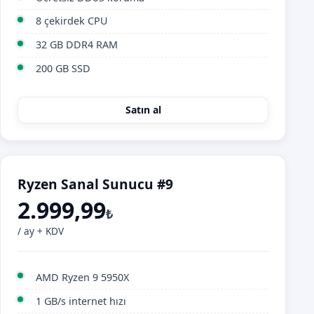
8 çekirdek CPU
32 GB DDR4 RAM
200 GB SSD
Satın al
Ryzen Sanal Sunucu #9
2.999,99
₺
/ ay + KDV
AMD Ryzen 9 5950X
1 GB/s internet hızı