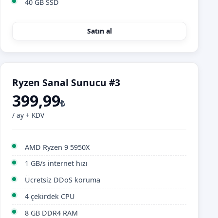
40 GB SSD
Satın al
Ryzen Sanal Sunucu #3
399,99
₺
/ ay + KDV
AMD Ryzen 9 5950X
1 GB/s internet hızı
Ücretsiz DDoS koruma
4 çekirdek CPU
8 GB DDR4 RAM