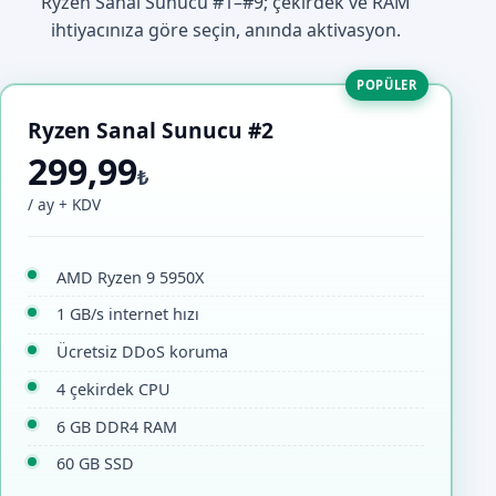
Ryzen Sanal Sunucu #1–#9; çekirdek ve RAM
ihtiyacınıza göre seçin, anında aktivasyon.
POPÜLER
Ryzen Sanal Sunucu #2
299,99
₺
/ ay + KDV
AMD Ryzen 9 5950X
1 GB/s internet hızı
Ücretsiz DDoS koruma
4 çekirdek CPU
6 GB DDR4 RAM
60 GB SSD