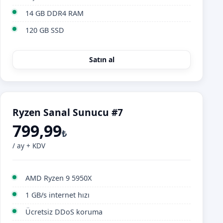
14 GB DDR4 RAM
120 GB SSD
Satın al
Ryzen Sanal Sunucu #7
799,99
₺
/ ay + KDV
AMD Ryzen 9 5950X
1 GB/s internet hızı
Ücretsiz DDoS koruma