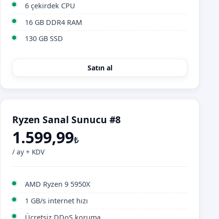
6 çekirdek CPU
16 GB DDR4 RAM
130 GB SSD
Satın al
Ryzen Sanal Sunucu #8
1.599,99
₺
/ ay + KDV
AMD Ryzen 9 5950X
1 GB/s internet hızı
Ücretsiz DDoS koruma