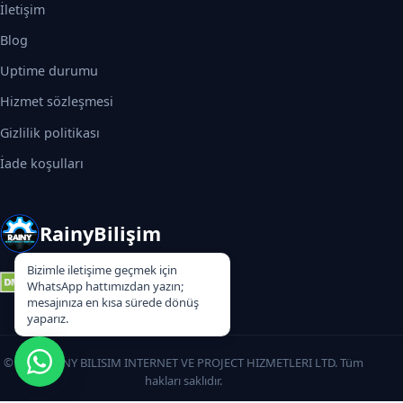
İletişim
Blog
Uptime durumu
Hizmet sözleşmesi
Gizlilik politikası
İade koşulları
RainyBilişim
Bizimle iletişime geçmek için
WhatsApp hattımızdan yazın;
mesajınıza en kısa sürede dönüş
yaparız.
© 2026 RAINY BILISIM INTERNET VE PROJECT HIZMETLERI LTD. Tüm
hakları saklıdır.