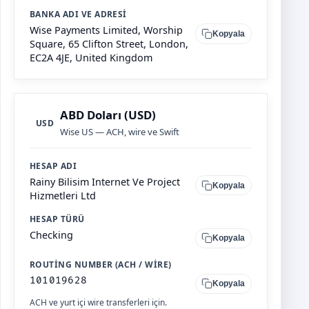
BANKA ADI VE ADRESI
Wise Payments Limited, Worship
Kopyala
Square, 65 Clifton Street, London,
EC2A 4JE, United Kingdom
ABD Doları (USD)
USD
Wise US — ACH, wire ve Swift
HESAP ADI
Rainy Bilisim Internet Ve Project
Kopyala
Hizmetleri Ltd
HESAP TÜRÜ
Checking
Kopyala
ROUTING NUMBER (ACH / WIRE)
101019628
Kopyala
ACH ve yurt içi wire transferleri için.