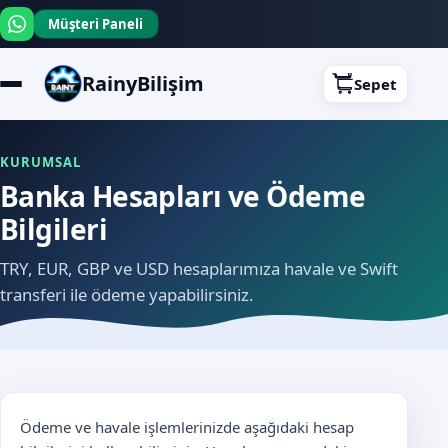
Müşteri Paneli
RainyBilişim
Sepet
KURUMSAL
Banka Hesapları ve Ödeme
Bilgileri
TRY, EUR, GBP ve USD hesaplarımıza havale ve Swift
transferi ile ödeme yapabilirsiniz.
Ödeme ve havale işlemlerinizde aşağıdaki hesap