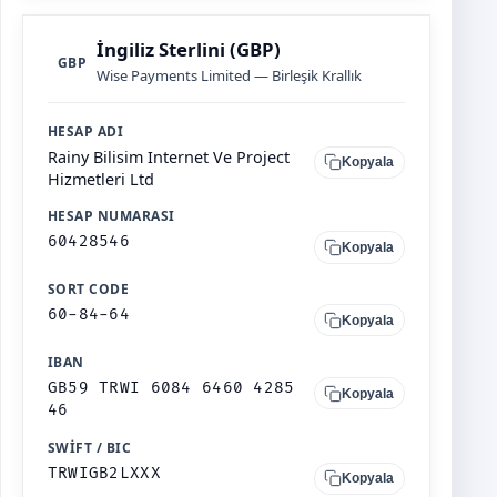
İngiliz Sterlini (GBP)
GBP
Wise Payments Limited — Birleşik Krallık
HESAP ADI
Rainy Bilisim Internet Ve Project
Kopyala
Hizmetleri Ltd
HESAP NUMARASI
60428546
Kopyala
SORT CODE
60-84-64
Kopyala
IBAN
GB59 TRWI 6084 6460 4285
Kopyala
46
SWIFT / BIC
TRWIGB2LXXX
Kopyala