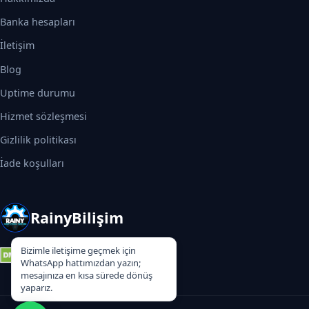
Banka hesapları
İletişim
Blog
Uptime durumu
Hizmet sözleşmesi
Gizlilik politikası
İade koşulları
RainyBilişim
Bizimle iletişime geçmek için
WhatsApp hattımızdan yazın;
mesajınıza en kısa sürede dönüş
yaparız.