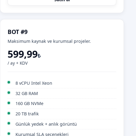
BOT #9
Maksimum kaynak ve kurumsal projeler.
599,99
₺
/ ay + KDV
8 vCPU Intel Xeon
32 GB RAM
160 GB NVMe
20 TB trafik
Günlük yedek + anlık görüntü
Kurumsal SLA seçenekleri