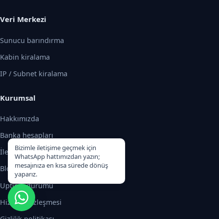
Veri Merkezi
Sunucu barındırma
Kabin kiralama
IP / Subnet kiralama
Kurumsal
Hakkımızda
Banka hesapları
Bizimle iletişime geçmek için
İletişim
WhatsApp hattımızdan yazın;
mesajınıza en kısa sürede dönüş
Blog
yaparız.
Uptime durumu
Hizmet sözleşmesi
Gizlilik politikası