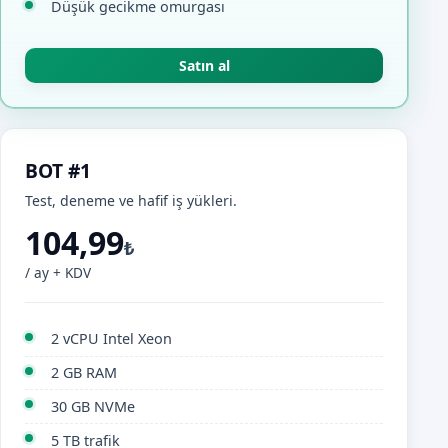
Düşük gecikme omurgası
Satın al
BOT #1
Test, deneme ve hafif iş yükleri.
104,99
₺
/ ay + KDV
2 vCPU Intel Xeon
2 GB RAM
30 GB NVMe
5 TB trafik