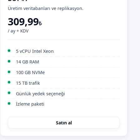
Üretim veritabanları ve replikasyon.
309,99
₺
/ ay + KDV
5 vCPU Intel Xeon
14 GB RAM
100 GB NVMe
15 TB trafik
Günlük yedek seçeneği
İzleme paketi
Satın al