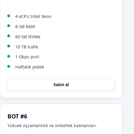
4 vCPU Intel Xeon
8 GB RAM
60 GB NVMe
10 TB trafik
1 Gbps port
Haftalık yedek
Satın al
BOT #6
Yüksek eşzamanlılık ve önbellek katmanları.