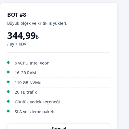
BOT #8
Büyük ölçek ve kritik iş yükleri.
344,99
₺
/ ay + KDV
6 vCPU Intel Xeon
16 GB RAM
110 GB NVMe
20 TB trafik
Günlük yedek seçeneği
SLA ve izleme paketi
Satın al