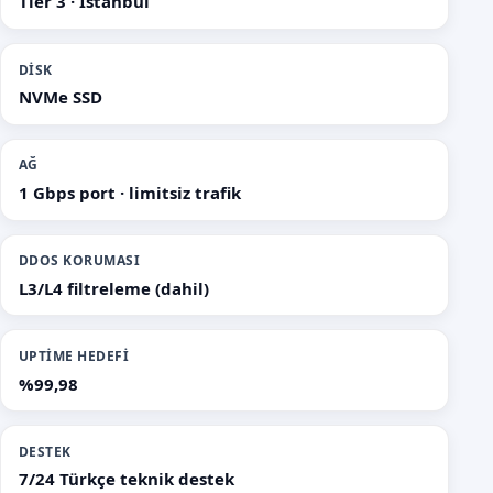
Tier 3 · İstanbul
DISK
NVMe SSD
AĞ
1 Gbps port · limitsiz trafik
DDOS KORUMASI
L3/L4 filtreleme (dahil)
UPTIME HEDEFI
%99,98
DESTEK
7/24 Türkçe teknik destek