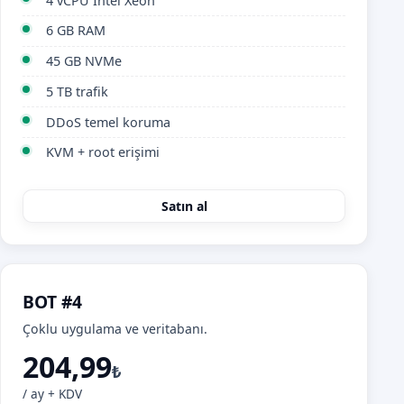
4 vCPU Intel Xeon
6 GB RAM
45 GB NVMe
5 TB trafik
DDoS temel koruma
KVM + root erişimi
Satın al
BOT #4
Çoklu uygulama ve veritabanı.
204,99
₺
/ ay + KDV