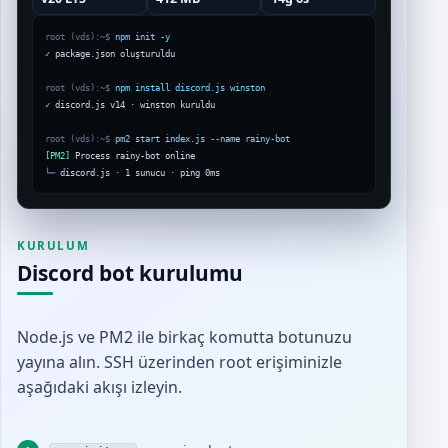
root (vds):~$
npm init -y
✓
 package.json oluşturuldu

root (vds):~$
npm install discord.js winston
✓
 discord.js v14 · winston kuruldu

root (vds):~$
pm2 start index.js --name rainy-bot
[PM2]
└─
 discord.js · 1 sunucu · ping 0ms
KURULUM
Discord bot kurulumu
Node.js ve PM2 ile birkaç komutta botunuzu
yayına alın. SSH üzerinden root erişiminizle
aşağıdaki akışı izleyin.