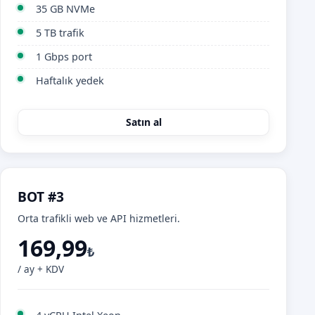
35 GB NVMe
5 TB trafik
1 Gbps port
Haftalık yedek
Satın al
BOT #3
Orta trafikli web ve API hizmetleri.
169,99
₺
/ ay + KDV