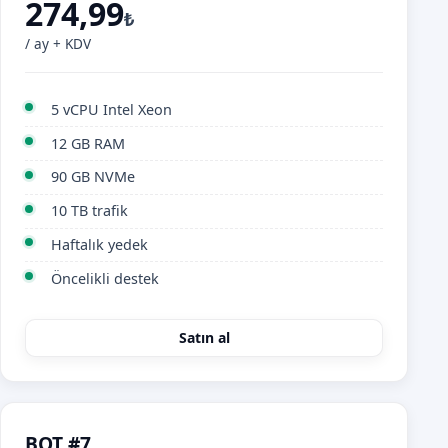
274,99
₺
/ ay + KDV
5 vCPU Intel Xeon
12 GB RAM
90 GB NVMe
10 TB trafik
Haftalık yedek
Öncelikli destek
Satın al
BOT #7