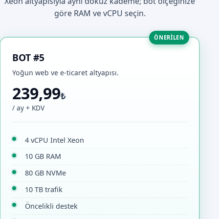
Xeon altyapısıyla aynı dokuz kademe; bot ölçeğinize
göre RAM ve vCPU seçin.
ÖNERILEN
BOT #5
Yoğun web ve e-ticaret altyapısı.
239,99
₺
/ ay + KDV
4 vCPU Intel Xeon
10 GB RAM
80 GB NVMe
10 TB trafik
Öncelikli destek