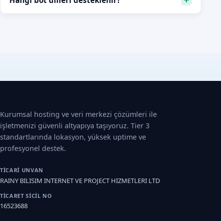
Hangi bot dilleri desteklenir?
Kurumsal hosting ve veri merkezi çözümleri ile
işletmenizi güvenli altyapıya taşıyoruz. Tier 3
standartlarında lokasyon, yüksek uptime ve
profesyonel destek.
TICARI UNVAN
RAINY BILISIM INTERNET VE PROJECT HIZMETLERI LTD
TICARET SICIL NO
16523688