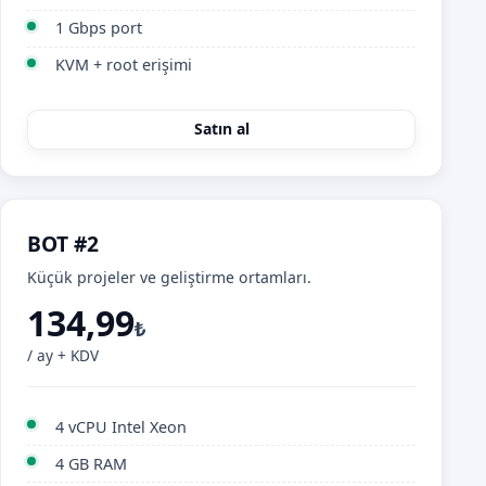
1 Gbps port
KVM + root erişimi
Satın al
BOT #2
Küçük projeler ve geliştirme ortamları.
134,99
₺
/ ay + KDV
4 vCPU Intel Xeon
4 GB RAM