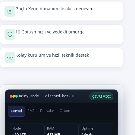
Güçlü Xeon donanım ile akıcı deneyim
10 Gbit/sn hızlı ve yedekli omurga
Kolay kurulum ve hızlı teknik destek
ÇEVRIMIÇI
Rainy Node · discord-bot-01
PM2
Dosyalar
Ortam
Konsol
Node
RAM
Uptime
v20 LTS
412 MB
14g 6s