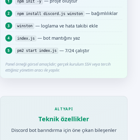
— proje oluştur
npm init -y
— bağımlılıklar
npm install discord.js winston
— loglama ve hata takibi ekle
winston
— bot mantığını yaz
index.js
— 7/24 çalıştır
pm2 start index.js
Panel örneği görsel amaçlıdır; gerçek kurulum SSH veya tercih
ettiğiniz yönetim aracı ile yapılır.
ALTYAPI
Teknik özellikler
Discord bot barındırma için öne çıkan bileşenler