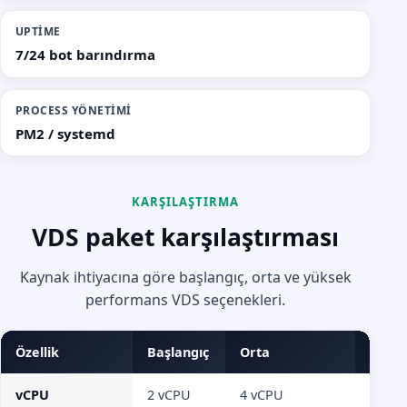
UPTIME
7/24 bot barındırma
PROCESS YÖNETIMI
PM2 / systemd
KARŞILAŞTIRMA
VDS paket karşılaştırması
Kaynak ihtiyacına göre başlangıç, orta ve yüksek
performans VDS seçenekleri.
Özellik
Başlangıç
Orta
Yüks
vCPU
2 vCPU
4 vCPU
8 vCP