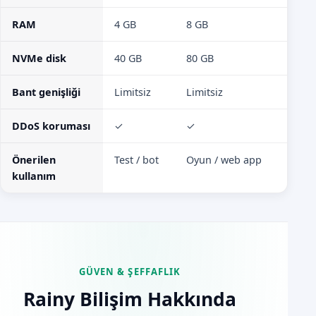
RAM
4 GB
8 GB
16 GB
NVMe disk
40 GB
80 GB
160 G
Bant genişliği
Limitsiz
Limitsiz
Limits
DDoS koruması
✓
✓
✓
Önerilen
Test / bot
Oyun / web app
RP / 
kullanım
GÜVEN & ŞEFFAFLIK
Rainy Bilişim Hakkında