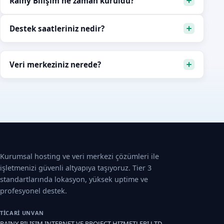
Rainy Bilişim ne zaman kuruldu?
Destek saatleriniz nedir?
Veri merkeziniz nerede?
Kurumsal hosting ve veri merkezi çözümleri ile
işletmenizi güvenli altyapıya taşıyoruz. Tier 3
standartlarında lokasyon, yüksek uptime ve
profesyonel destek.
TICARI UNVAN
RAINY BILISIM INTERNET VE PROJECT HIZMETLERI LTD