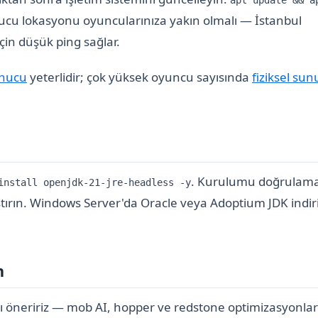
apt update && a
cu lokasyonu oyuncularınıza yakın olmalı — İstanbul
için düşük ping sağlar.
nucu
yeterlidir; çok yüksek oyuncu sayısında
fiziksel su
. Kurulumu doğrulam
install openjdk-21-jre-headless -y
ırın. Windows Server'da Oracle veya Adoptium JDK indir
n
ı öneririz — mob AI, hopper ve redstone optimizasyonlar