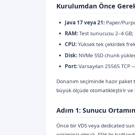
Kurulumdan Önce Gerek
Java 17 veya 21:
Paper/Purpu
RAM:
Test sunucusu 2–4 GB; 
CPU:
Yüksek tek çekirdek frek
Disk:
NVMe SSD chunk yükleme 
Port:
Varsayılan 25565 TCP — f
Donanım seçiminde hazır paket 
büyük ölçüde otomatikleştirir ve
Adım 1: Sunucu Ortamın
Önce bir VDS veya dedicated sunu
erişiminiz olmalı. SSH ile bağlan