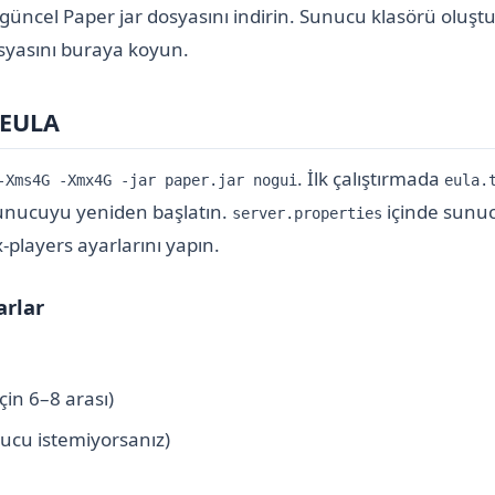
 güncel Paper jar dosyasını indirin. Sunucu klasörü oluşt
osyasını buraya koyun.
 EULA
. İlk çalıştırmada
-Xms4G -Xmx4G -jar paper.jar nogui
eula.
unucuyu yeniden başlatın.
içinde sunu
server.properties
-players ayarlarını yapın.
arlar
in 6–8 arası)
ucu istemiyorsanız)