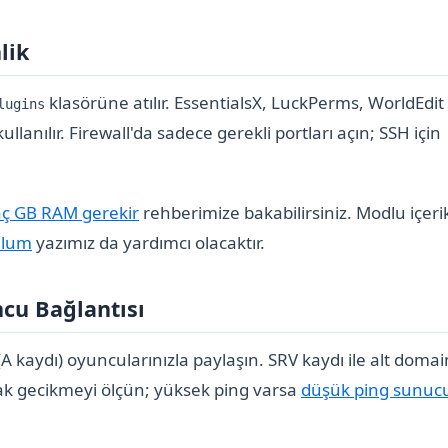
lik
klasörüne atılır. EssentialsX, LuckPerms, WorldEdit 
lugins
lanılır. Firewall'da sadece gerekli portları açın; SSH için
aç GB RAM gerekir
rehberimize bakabilirsiniz. Modlu içeri
ulum
yazımız da yardımcı olacaktır.
cu Bağlantısı
(A kaydı) oyuncularınızla paylaşın. SRV kaydı ile alt domai
arak gecikmeyi ölçün; yüksek ping varsa
düşük ping sunuc