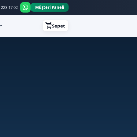
de geçerli. Kupon: YILLIK20
 223 17 02
Müşteri Paneli
Sepet