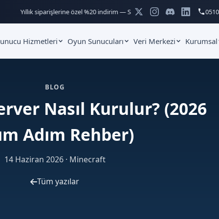
Yıllık siparişlerine özel %20 indirim — Sanal sunucu ve hosting paketlerin
0510
unucu Hizmetleri
Oyun Sunucuları
Veri Merkezi
Kurumsal
BLOG
erver Nasıl Kurulur? (2026
ım Adım Rehber)
14 Haziran 2026 ·
Minecraft
Tüm yazılar