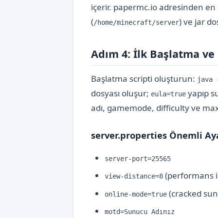
içerir. papermc.io adresinden en
(
) ve jar d
/home/minecraft/server
Adım 4: İlk Başlatma ve
Başlatma scripti oluşturun:
java 
dosyası oluşur;
yapıp s
eula=true
adı, gamemode, difficulty ve max
server.properties Önemli Ay
server-port=25565
(performans iç
view-distance=8
(cracked sun
online-mode=true
motd=Sunucu Adınız