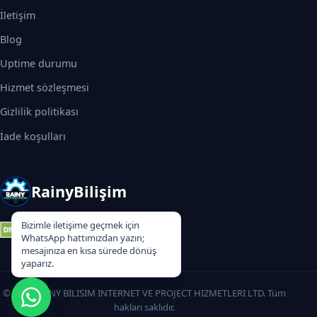
İletişim
Blog
Uptime durumu
Hizmet sözleşmesi
Gizlilik politikası
İade koşulları
RainyBilişim
Bizimle iletişime geçmek için
WhatsApp hattımızdan yazın;
mesajınıza en kısa sürede dönüş
yaparız.
© 2026 RAINY BILISIM INTERNET VE PROJECT HIZMETLERI LTD. Tüm
hakları saklıdır.