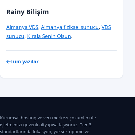
Rainy Bilişim
Almanya VDS
,
Almanya fiziksel sunucu
,
VDS
sunucu
,
Kirala Senin Olsun
.
Tüm yazılar
Kurumsal hosting ve veri merkezi çözümleri ile
işletmenizi güvenli altyapıya taşıyoruz. Tier 3
standartlarında lokasyon, yüksek uptime ve